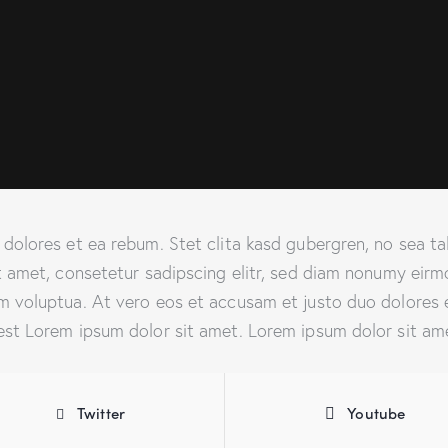
 dolores et ea rebum. Stet clita kasd gubergren, no sea 
t amet, consetetur sadipscing elitr, sed diam nonumy eirm
 voluptua. At vero eos et accusam et justo duo dolores e
st Lorem ipsum dolor sit amet. Lorem ipsum dolor sit amet
Twitter
Youtube