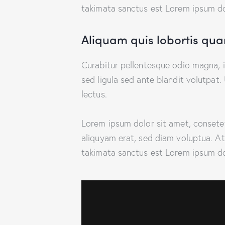
takimata sanctus est Lorem ipsum do
Aliquam quis lobortis qu
Curabitur pellentesque odio magna,
sed ligula sed ante blandit volutpat.
lectus.
Lorem ipsum dolor sit amet, consete
aliquyam erat, sed diam voluptua. At
takimata sanctus est Lorem ipsum do