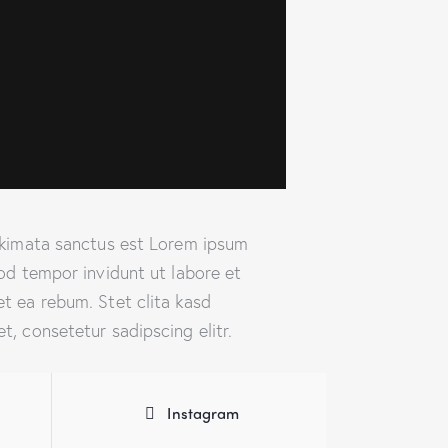
takimata sanctus est Lorem ipsum
od tempor invidunt ut labore et
t ea rebum. Stet clita kasd
, consetetur sadipscing elitr.
Instagram