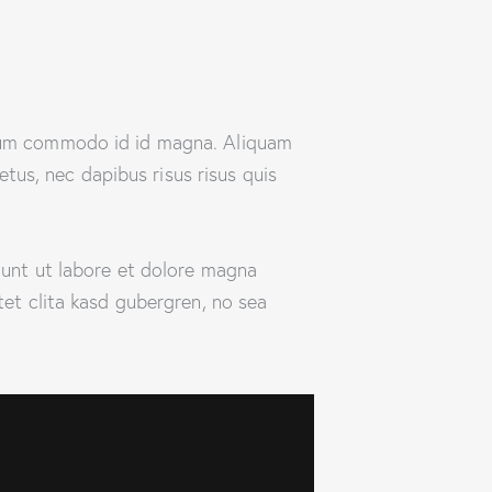
ndum commodo id id magna. Aliquam
etus, nec dapibus risus risus quis
dunt ut labore et dolore magna
et clita kasd gubergren, no sea