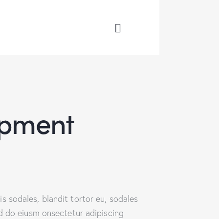
opment
s sodales, blandit tortor eu, sodales
sed do eiusm onsectetur adipiscing