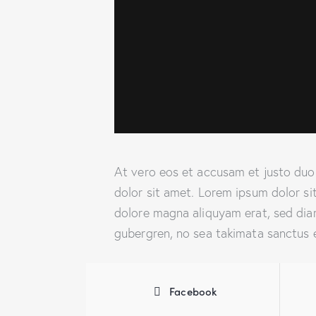
At vero eos et accusam et justo duo
dolor sit amet. Lorem ipsum dolor si
dolore magna aliquyam erat, sed diam
gubergren, no sea takimata sanctus e
Facebook