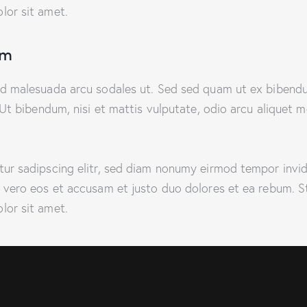
lor sit amet.
am
 id malesuada arcu sodales ut. Sed sed quam ut ex bibe
 Ut bibendum, nisi et mattis vulputate, odio arcu aliquet m
tur sadipscing elitr, sed diam nonumy eirmod tempor invi
 vero eos et accusam et justo duo dolores et ea rebum. St
lor sit amet.