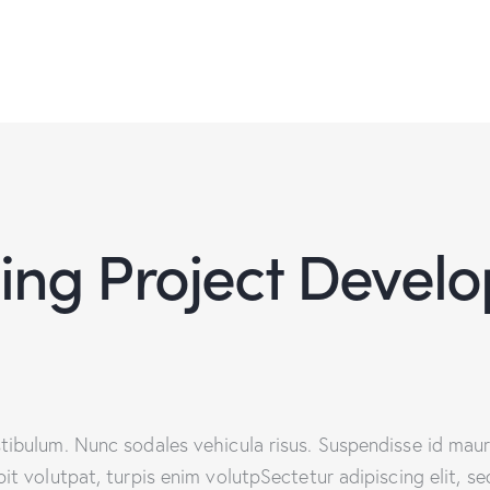
ing Project Devel
stibulum. Nunc sodales vehicula risus. Suspendisse id mauri
ipit volutpat, turpis enim volutpSectetur adipiscing elit, 