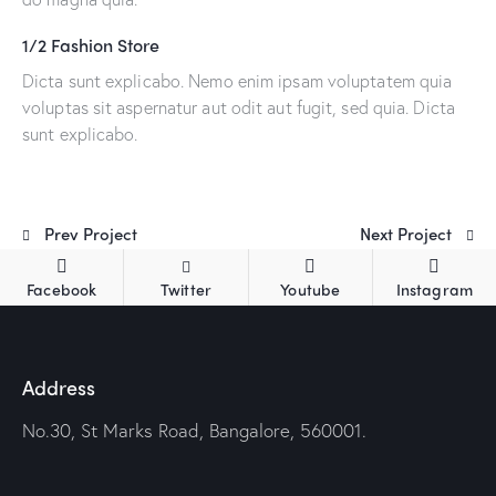
1/2 Fashion Store
Dicta sunt explicabo. Nemo enim ipsam voluptatem quia
voluptas sit aspernatur aut odit aut fugit, sed quia. Dicta
sunt explicabo.
Prev Project
Next Project
Facebook
Twitter
Youtube
Instagram
Address
No.30, St Marks Road, Bangalore, 560001.