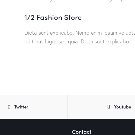
1/2 Fashion Store
Dicta sunt explicabo. Nemo enim ipsam volupta
odit aut fugit, sed quia. Dicta sunt explicabo.
Twitter
Youtube
Contact