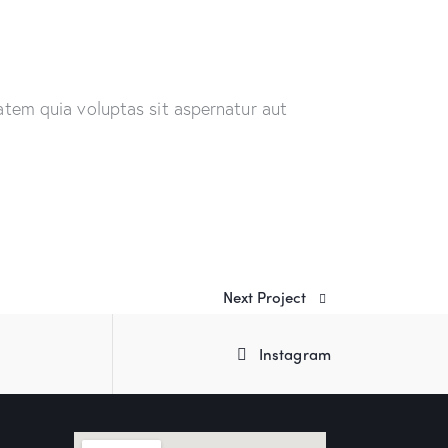
tem quia voluptas sit aspernatur aut
Next Project
Instagram